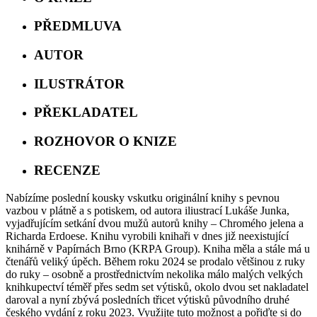
PŘEDMLUVA
AUTOR
ILUSTRÁTOR
PŘEKLADATEL
ROZHOVOR O KNIZE
RECENZE
Nabízíme poslední kousky vskutku originální knihy s pevnou
vazbou v plátně a s potiskem, od autora iliustrací Lukáše Junka,
vyjadřujícím setkání dvou mužů autorů knihy – Chromého jelena a
Richarda Erdoese. Knihu vyrobili knihaři v dnes již neexistující
knihárně v Papírnách Brno (KRPA Group). Kniha měla a stále má u
čtenářů veliký úpěch. Během roku 2024 se prodalo většinou z ruky
do ruky – osobně a prostřednictvím nekolika málo malých velkých
knihkupectví téměř přes sedm set výtisků, okolo dvou set nakladatel
daroval a nyní zbývá posledních třicet výtisků původního druhé
českého vydání z roku 2023. Využijte tuto možnost a pořiďte si do