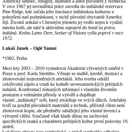
Americký umělec, fotograf, ilustrátor a autor původem z Německa.
V roce 1967 jej novinářská práce zavedla do indiánské rezervace
Pine Ridge, kde začala jeho fascinace indiánskou kulturou a
pohoršení nad podmínkami, v nichž původní obyvatelé Ameriky
žijí. Životní setkání s Chromým jelenem jej vedlo nejen k vydání
mnoha knih, ale také k aktivnímu
zapojení do hnutí za práva
indiánů. Kniha Lame Deer, Seeker
of Visions vyšla poprvé v roce
1972.
Lukáš Junek – Oglé Yamní
*1982, Praha
Mezi lety 2003 – 2010 vystudoval Akademii výtvarných umění v
Praze u prof. Karla Strettiho. Věnuje se malbě, kresbě, ilustraci a
zhotovování trojrozměrných artefaktů. Jeho tvorba odráží
celoživotní zájem a vztah ke kultuře severoamerických prérijních
indiánů. Konfrontací získaných informací s vlastním životním
postojem a vnímáním přírody si vytváří a doplňuje
vlastní ,,indiánský“ svět, který ztvárňuje ve svých dílech. Artefakty
tvoří za použití původních materiálů a technik, přičemž cílem není
zhotovovat kopie, ale předměty odrážející jeho vlastní invenci a
výtvarné cítění. Současně však klade důraz na zachování
specifických znaků a charakteru prérijních kultur první poloviny 19.
století.
Lukášovy obrazy jsou symbolické, a právě symbolika odhaluje