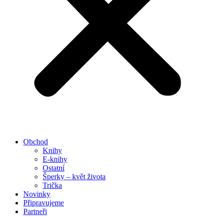
Obchod
Knihy
E-knihy
Ostatní
Šperky – květ života
Trička
Novinky
Připravujeme
Partneři