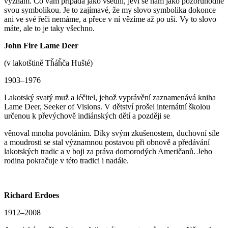
význam. Co vám připadá jako všední, jeví se nám jako pozoruhodné
svou symbolikou. Je to zajímavé, že my slovo symbolika dokonce
ani ve své řeči nemáme, a přece v ní vězíme až po uši. Vy to slovo
máte, ale to je taky všechno.
John Fire Lame Deer
(v lakotštině Tȟáȟča Hušté)
1903–1976
Lakotský svatý muž a léčitel, jehož vyprávění zaznamenává kniha
Lame Deer, Seeker of Visions. V dětství prošel internátní školou
určenou k převýchově indiánských dětí a později se
věnoval mnoha povoláním. Díky svým zkušenostem, duchovní síle
a moudrosti se stal významnou postavou při obnově a předávání
lakotských tradic a v boji za práva domorodých Američanů. Jeho
rodina pokračuje v této tradici i nadále.
Richard Erdoes
1912–2008