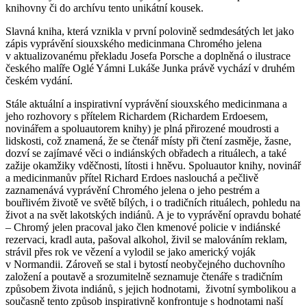
knihovny či do archívu tento unikátní kousek.
Slavná kniha, která vznikla v první polovině sedmdesátých let jako
zápis vyprávění siouxského medicinmana Chromého jelena
v aktualizovanému překladu Josefa Porsche a doplněná o ilustrace
českého malíře Oglé Yámni Lukáše Junka právě vychází v druhém
českém vydání.
Stále aktuální a inspirativní vyprávění siouxského medicinmana a
jeho rozhovory s přítelem Richardem (Richardem Erdoesem,
novinářem a spoluautorem knihy) je plná přirozené moudrosti a
lidskosti, což znamená, že se čtenář místy při čtení zasměje, žasne,
dozví se zajímavé věci o indiánských obřadech a rituálech, a také
zažije okamžiky vděčnosti, lítosti i hněvu. Spoluautor knihy, novinář
a medicinmanův přítel Richard Erdoes naslouchá a pečlivě
zaznamenává vyprávění Chromého jelena o jeho pestrém a
bouřlivém životě ve světě bílých, i o tradičních rituálech, pohledu na
život a na svět lakotských indiánů. A je to vyprávění opravdu bohaté
– Chromý jelen pracoval jako člen kmenové policie v indiánské
rezervaci, kradl auta, pašoval alkohol, živil se malováním reklam,
strávil přes rok ve vězení a vylodil se jako americký voják
v Normandii. Zároveň se stal i bytostí neobyčejného duchovního
založení a poutavě a srozumitelně seznamuje čtenáře s tradičním
způsobem života indiánů, s jejich hodnotami, životní symbolikou a
současně tento způsob inspirativně konfrontuje s hodnotami naší