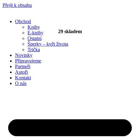
Přejít k obsahu
Obchod
Knihy
29 skladem
E-knihy
Ostatní
Šperky – květ života
Trička
Novinky
Připravujeme
Partneři
Autoři
Kontakt
O nás