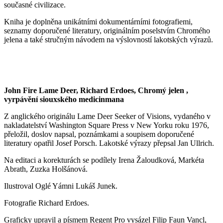
současné civilizace.
Kniha je doplněna unikátními dokumentárními fotografiemi,
seznamy doporučené literatury, originálním poselstvím Chromého
jelena a také stručným návodem na výslovností lakotských výrazů.
John Fire Lame Deer, Richard Erdoes, Chromý jelen ,
vyrpávění siouxského medicinmana
Z anglického originálu Lame Deer Seeker of Visions, vydaného v
nakladatelství Washington Square Press v New Yorku roku 1976,
přeložil, doslov napsal, poznámkami a soupisem doporučené
literatury opatřil Josef Porsch. Lakotské výrazy přepsal Jan Ullrich.
Na editaci a korekturách se podílely Irena Žaloudková, Markéta
Abrath, Zuzka Holšánová.
Ilustroval Oglé Yámni Lukáš Junek.
Fotografie Richard Erdoes.
Graficky upravil a písmem Regent Pro vysázel Filip Faun Vancl,