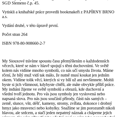
SGD Slemeno č.p. 45.
Vytiskli a knihařské práce provedli bookmakeři z PAPÍRNY BRNO
a.s.
Vydání druhé, v této úpravě první.
Počet stran 264
ISBN 978-80-908660-2-7
My Siouxové trávíme spoustu času přemýšlením o každodenních
věcech, které se nám v hlavě spojují s těmi duchovními. Ve světě
kolem nás vidíme mnoho symbolů, co nás učí smyslu života. Máme
rčení, že bílý muž vidí tak málo, že nutně musí koukat jen jedním
okem. Vidíme tolik věcí, kterých si vy bílí už ani nevšimnete. Mohli
byste si jich všimnout, kdybyste chtěli, ale máte obvykle příliš práce.
My indiáni žijeme ve světě symbolů a obrazů, kde duchovní a
všední tvoří jednotu. Pro vás jsou symboly jen vyslovená nebo
napsaná slova. Pro nás jsou součástí přírody, části nás samých –
země, slunce, vítr, déšť, kameny, stromy, zvířata, dokonce i drobný
hmyz jako mravenci nebo kobylky. Snažíme se jim porozumět nikoli
hlavou, ale srdcem, a stačí jeden nepatrný náznak a chápeme jejich